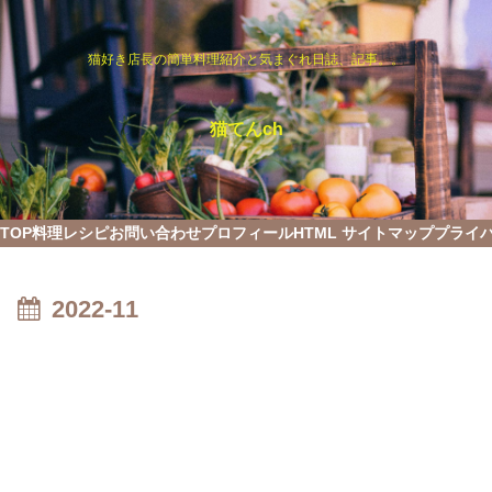
猫好き店長の簡単料理紹介と気まぐれ日誌、記事。。
猫てんch
TOP
料理レシピ
お問い合わせ
プロフィール
HTML サイトマップ
プライ
2022-11