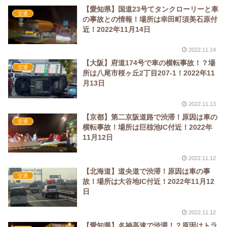
【愛知県】国道23号てタンクローリーと車
交通
の事故との情報！場所は幸田町須美石原付
近！2022年11月14日
2022.11.14
【大阪】府道174号で車の横転事故！？場
交通
所は八尾市桜ヶ丘2丁目207-1！2022年11
月13日
2022.11.13
【京都】第二京阪道路で渋滞！原因は車の
交通
横転事故！場所は巨椋池IC付近！2022年
11月12日
2022.11.12
【北海道】道央道で渋滞！原因は車の事
交通
故！場所は大谷地IC付近！2022年11月12
日
2022.11.12
【愛知県】名神高速で渋滞！？原因はトラ