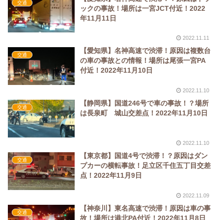
交通
ックの事故！場所は一宮JCT付近！2022
年11月11日
2022.11.11
【愛知県】名神高速で渋滞！原因は複数台
交通
の車の事故との情報！場所は尾張一宮PA
付近！2022年11月10日
2022.11.10
【静岡県】国道246号で車の事故！？場所
交通
は長泉町 城山交差点！2022年11月10日
2022.11.10
【東京都】国道4号で渋滞！？原因はダン
交通
プカーの横転事故！足立区千住五丁目交差
点！2022年11月9日
2022.11.09
【神奈川】東名高速で渋滞！原因は車の事
交通
故！場所は港北PA付近！2022年11月8日