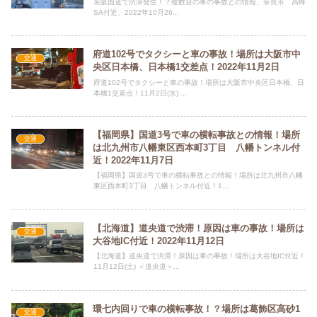
名阪国道で渋滞発生！？複数台の車の事故との情報、奈良市 高峰
SA付近、2022年10月26...
府道102号でタクシーと車の事故！場所は大阪市中
交通
央区日本橋、日本橋1交差点！2022年11月2日
府道102号でタクシーと車の事故！場所は大阪市中央区日本橋、日
本橋1交差点！11月2日(水) ...
【福岡県】国道3号で車の横転事故との情報！場所
交通
は北九州市八幡東区西本町3丁目 八幡トンネル付
近！2022年11月7日
【福岡県】国道3号で車の横転事故との情報！場所は北九州市八幡
東区西本町3丁目 八幡トンネル付近！1...
【北海道】道央道で渋滞！原因は車の事故！場所は
交通
大谷地IC付近！2022年11月12日
【北海道】道央道で渋滞！原因は車の事故！場所は大谷地IC付近！
11月12日(土) ＜道央道＞...
環七内回りで車の横転事故！？場所は葛飾区高砂1
交通