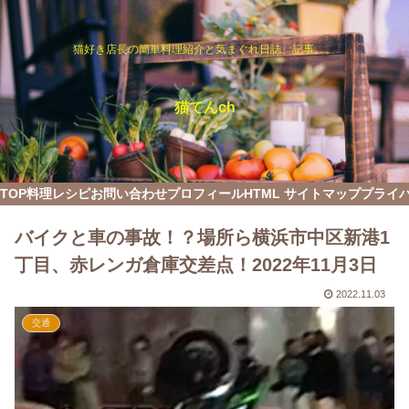
猫好き店長の簡単料理紹介と気まぐれ日誌、記事。。
猫てんch
TOP
料理レシピ
お問い合わせ
プロフィール
HTML サイトマップ
プライ
バイクと車の事故！？場所ら横浜市中区新港1
丁目、赤レンガ倉庫交差点！2022年11月3日
2022.11.03
交通