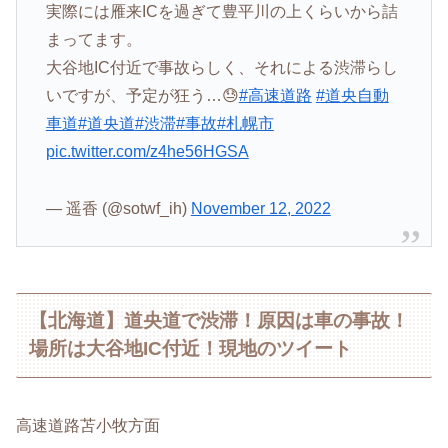
実際には雁来ICを過ぎて豊平川の上くらいから詰
まってます。
大谷地IC付近で事故らしく、それによる渋滞らし
いですが、予定が狂う…😓
#高速道路
#道央自動
車道
#道央道
#渋滞
#事故
#札幌市
pic.twitter.com/z4he56HGSA
— 遥香 (@sotwf_ih)
November 12, 2022
【北海道】道央道で渋滞！原因は車の事故！
場所は大谷地IC付近！現地のツイート
高速道路苫小牧方面