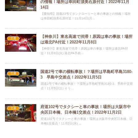
の情報！場所は幸田町須美石原付近！2022年11月
14日
【愛知県】国道23号てタンクローリーと車の事故との情報！場所
は幸田町須美石原付近！11月14日(月...
【神奈川】東名高速で渋滞！原因は車の事故！場所
交通
は港北PA付近！2022年11月8日
【神奈川】東名高速で渋滞！原因は車の事故！場所は港北PA付
近！11月8日(火) 港北PA手前...
国道2号で車の横転事故！？場所は早島町早島3180-
交通
3 早島中交差点！2022年11月5日
国道2号で車の横転事故！？場所は早島町早島3180-3 早島中交差
点！11月5日(土) そう...
府道102号でタクシーと車の事故！場所は大阪市中
交通
央区日本橋、日本橋1交差点！2022年11月2日
府道102号でタクシーと車の事故！場所は大阪市中央区日本橋、日
本橋1交差点！11月2日(水) ...