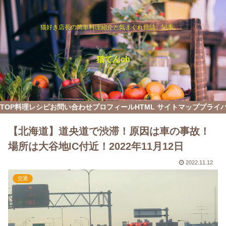
猫好き店長の簡単料理紹介と気まぐれ日誌、記事。。
猫てんch
TOP
料理レシピ
お問い合わせ
プロフィール
HTML サイトマップ
プライ
【北海道】道央道で渋滞！原因は車の事故！
場所は大谷地IC付近！2022年11月12日
2022.11.12
交通