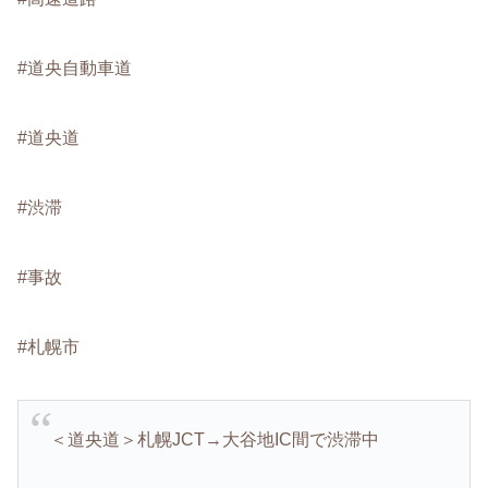
#道央自動車道
#道央道
#渋滞
#事故
#札幌市
＜道央道＞札幌JCT→大谷地IC間で渋滞中