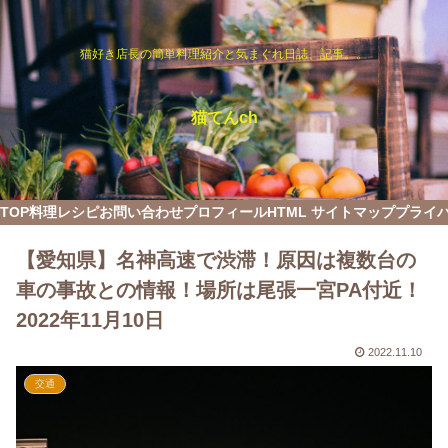
猫好き店長の簡単料理紹介と気まぐれ日誌、記事。。
猫てんch
TOP
料理レシピ
お問い合わせ
プロフィール
HTML サイトマップ
プライ
【愛知県】名神高速で渋滞！原因は複数台の
車の事故との情報！場所は尾張一宮PA付近！
2022年11月10日
2022.11.10
交通