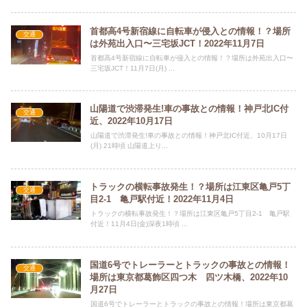
首都高4号新宿線に自転車が侵入との情報！？場所
交通
は外苑出入口〜三宅坂JCT！2022年11月7日
首都高4号新宿線に自転車が侵入との情報！？場所は外苑出入口〜
三宅坂JCT！11月7日(月) ...
山陽道で渋滞発生!車の事故との情報！神戸北IC付
交通
近、2022年10月17日
山陽道で渋滞発生!車の事故との情報！神戸北IC付近、10月17日
(月) 21時頃 山陽道上り...
トラックの横転事故発生！？場所は江東区亀戸5丁
交通
目2-1 亀戸駅付近！2022年11月4日
トラックの横転事故発生！？場所は江東区亀戸5丁目2-1 亀戸駅
付近！11月4日(金)深夜1時頃 ...
国道6号でトレーラーとトラックの事故との情報！
交通
場所は東京都葛飾区四つ木 四ツ木橋、2022年10
月27日
国道6号でトレーラーとトラックの事故との情報！場所は東京都葛