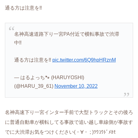
通る方は注意を‼️
名神高速道路下り一宮PA付近で横転事故で渋滞
中‼️
通る方は注意を‼️
pic.twitter.com/6Q9hpHRznM
— はるよっち🐾 (HARUYOSHI)
(@HARU_39_61)
November 10, 2022
名神高速下り一宮インター手前で大型トラックとその後ろ
に普通自動車が横転してる事故で追い越し車線側が事故す
でに大渋滞お気をつけください(・∀・ ; )ﾂｳｺｳﾄﾞﾒｶﾓ