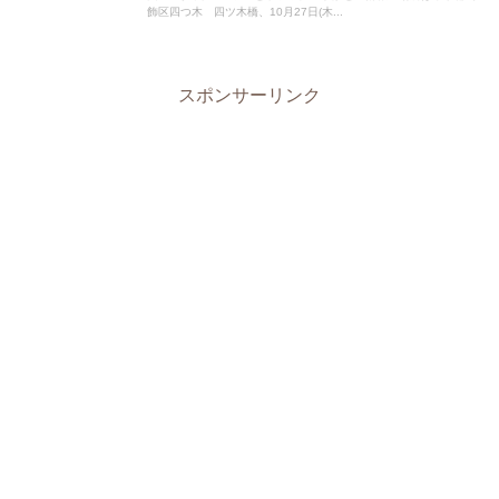
飾区四つ木 四ツ木橋、10月27日(木...
スポンサーリンク