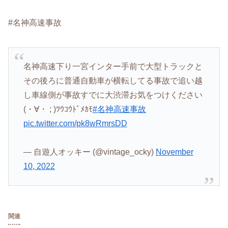
#名神高速事故
名神高速下り一宮インター手前で大型トラックと
その後ろに普通自動車が横転してる事故で追い越
し車線側が事故すでに大渋滞お気をつけください
(・∀・ ; )ﾂｳｺｳﾄﾞﾒｶﾓ
#名神高速事故
pic.twitter.com/pk8wRmrsDD
— 自遊人オッキー (@vintage_ocky)
November
10, 2022
関連