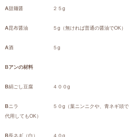
A
甜麺醤 ２５g
A
昆布醤油 ５g（無ければ普通の醤油でOK）
A
酒 ５g
Bアンの材料
B
絹ごし豆腐 ４００g
B
ニラ ５０g（葉ニンニクや、青ネギ頭で
代用してもOK）
B
長ネギ（白） ４０g