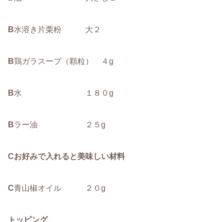
B
水溶き片栗粉 大２
B
鶏ガラスープ（顆粒） ４g
B
水 １８０g
B
ラー油 ２５g
Cお好みで入れると美味しい材料
C
青山椒オイル ２０g
トッピング