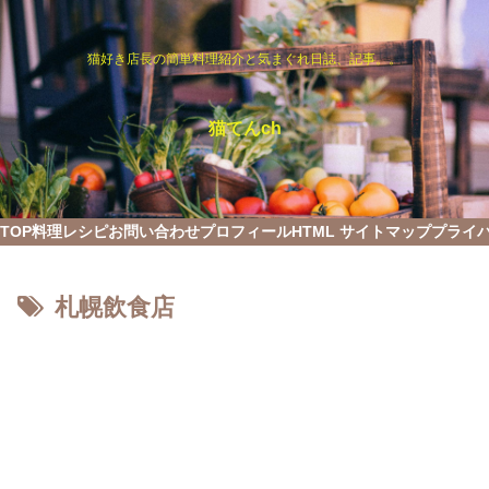
猫好き店長の簡単料理紹介と気まぐれ日誌、記事。。
猫てんch
TOP
料理レシピ
お問い合わせ
プロフィール
HTML サイトマップ
プライ
札幌飲食店