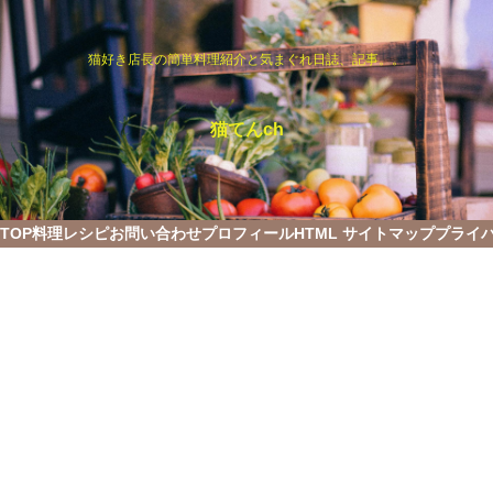
猫好き店長の簡単料理紹介と気まぐれ日誌、記事。。
猫てんch
TOP
料理レシピ
お問い合わせ
プロフィール
HTML サイトマップ
プライ