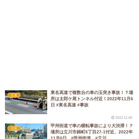
東名高速で複数台の車の玉突き事故！？場
交通
所は太郎ケ尾トンネル付近！2022年11月6
日 #東名高速 #事故
2022.11.06
甲州街道で車の横転事故により大渋滞！？
交通
場所は立川市錦町6丁目27-1付近、2022年
11月6日 #甲州街道 #立川